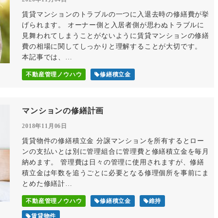
賃貸マンションのトラブルの一つに入退去時の修繕費が挙
げられます。 オーナー側と入居者側が思わぬトラブルに
見舞われてしまうことがないように賃貸マンションの修繕
費の相場に関してしっかりと理解することが大切です。
本記事では、…
不動産管理ノウハウ
修繕積立金
マンションの修繕計画
2018年11月06日
賃貸物件の修繕積立金 分譲マンションを所有するとロー
ンの支払いとは別に管理組合に管理費と修繕積立金を毎月
納めます。 管理費は日々の管理に使用されますが、修繕
積立金は年数を追うごとに必要となる修理個所を事前にま
とめた修繕計…
不動産管理ノウハウ
修繕積立金
維持
賃貸物件