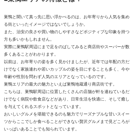
巣鴨と聞いて真っ先に思い浮かべるのは、お年寄りから人気を集め
る街といったイメージではないでしょうか。
また、治安の良さや買い物のしやすさなどポジティブな印象を持つ
方も多いかもしれません。
実際に巣鴨駅周辺にまで足をのばしてみると商店街やスーパーが数
多くあることがわかります。
以前は、お年寄りの姿を多く見かけましたが、近年では年配の方だ
けでなく家族連れや若いカップルの姿を目にすることも多く、今や
年齢や性別を問わず人気のエリアとなっているのです。
巣鴨エリアの最大の魅力といえば巣鴨地蔵通り商店街です。
こちらは、巣鴨駅周辺に位置したくさんの店舗が軒を連ねているだ
けでなく病院や飲食店などがあり、日常生活を快適に、そして癒し
を与えてくれるスポットとなっています。
おいしいグルメを堪能できるのも魅力でリーズナブルな甘いスイー
ツからここでしか食べることができない贅沢グルメまで見どころが
いっぱいあることでも知られています。