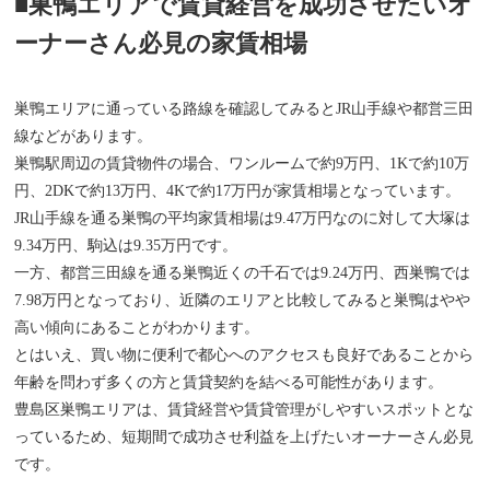
■巣鴨エリアで賃貸経営を成功させたいオ
ーナーさん必見の家賃相場
巣鴨エリアに通っている路線を確認してみるとJR山手線や都営三田
線などがあります。
巣鴨駅周辺の賃貸物件の場合、ワンルームで約9万円、1Kで約10万
円、2DKで約13万円、4Kで約17万円が家賃相場となっています。
JR山手線を通る巣鴨の平均家賃相場は9.47万円なのに対して大塚は
9.34万円、駒込は9.35万円です。
一方、都営三田線を通る巣鴨近くの千石では9.24万円、西巣鴨では
7.98万円となっており、近隣のエリアと比較してみると巣鴨はやや
高い傾向にあることがわかります。
とはいえ、買い物に便利で都心へのアクセスも良好であることから
年齢を問わず多くの方と賃貸契約を結べる可能性があります。
豊島区巣鴨エリアは、賃貸経営や賃貸管理がしやすいスポットとな
っているため、短期間で成功させ利益を上げたいオーナーさん必見
です。