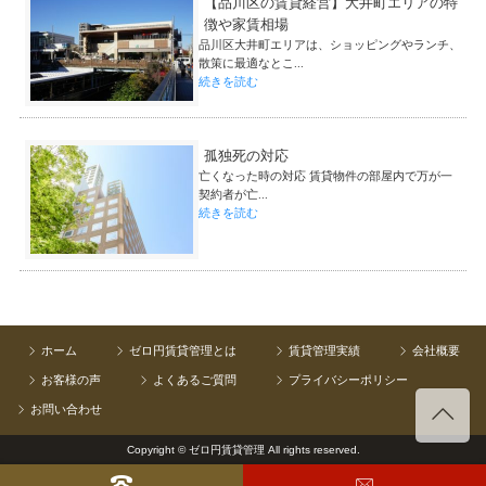
【品川区の賃貸経営】大井町エリアの特
徴や家賃相場
品川区大井町エリアは、ショッピングやランチ、
散策に最適なとこ...
続きを読む
孤独死の対応
亡くなった時の対応 賃貸物件の部屋内で万が一
契約者が亡...
続きを読む
ホーム
ゼロ円賃貸管理とは
賃貸管理実績
会社概要
お客様の声
よくあるご質問
プライバシーポリシー
お問い合わせ
Copyright © ゼロ円賃貸管理 All rights reserved.