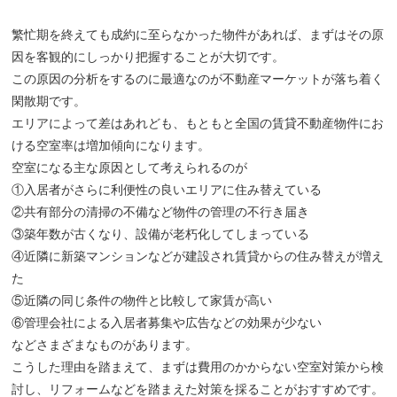
繁忙期を終えても成約に至らなかった物件があれば、まずはその原
因を客観的にしっかり把握することが大切です。
この原因の分析をするのに最適なのが不動産マーケットが落ち着く
閑散期です。
エリアによって差はあれども、もともと全国の賃貸不動産物件にお
ける空室率は増加傾向になります。
空室になる主な原因として考えられるのが
①入居者がさらに利便性の良いエリアに住み替えている
②共有部分の清掃の不備など物件の管理の不行き届き
③築年数が古くなり、設備が老朽化してしまっている
④近隣に新築マンションなどが建設され賃貸からの住み替えが増え
た
⑤近隣の同じ条件の物件と比較して家賃が高い
⑥管理会社による入居者募集や広告などの効果が少ない
などさまざまなものがあります。
こうした理由を踏まえて、まずは費用のかからない空室対策から検
討し、リフォームなどを踏まえた対策を採ることがおすすめです。