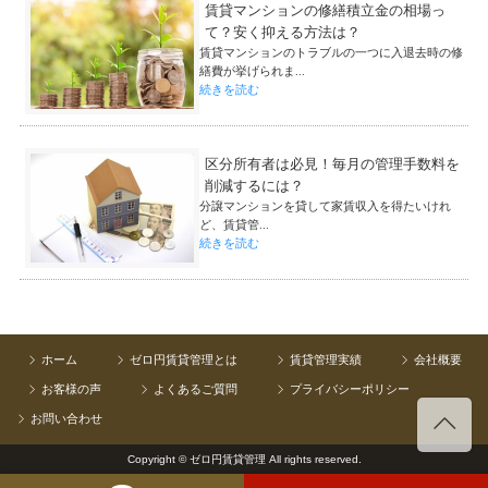
賃貸マンションの修繕積立金の相場っ
て？安く抑える方法は？
賃貸マンションのトラブルの一つに入退去時の修
繕費が挙げられま...
続きを読む
区分所有者は必見！毎月の管理手数料を
削減するには？
分譲マンションを貸して家賃収入を得たいけれ
ど、賃貸管...
続きを読む
ホーム
ゼロ円賃貸管理とは
賃貸管理実績
会社概要
お客様の声
よくあるご質問
プライバシーポリシー
お問い合わせ
Copyright © ゼロ円賃貸管理 All rights reserved.