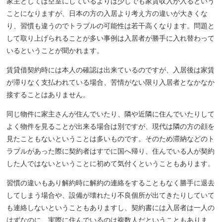
家主としては空室にしているよりは少しでも家賃収入が入るという
ことになりますが、日本の方の入居より考え方の違いが大きくな
り、習慣も違うのでトラブルの可能性は若干高くなります。問題と
して取り上げられることが多い事例は入居者が勝手に入れ替わって
いるということが聞かれます。
賃貸借契約時には本人の確認は出来ているのですが、入居後は家賃
が滞りなく支払われている場合、苦情がない限り入居者となかなか
接することはありません。
同じ物件に家主さんが住んでいたり、隣や近隣に住んでいたりして
よく物件を見ることが出来る場合は別ですが、現代は隣の方の顔を
見たこともないということは多いものです。そのため滞納などのト
ラブルがあった際に契約者はすでに国へ帰り、住んでいる人が契約
した人ではないということに初めて気付くということもあります。
習慣の違いもあり解約時に解約の連絡をすることもなく勝手に退去
してしまう場合や、設備が壊れたり不良個所が出てきたりしていて
も連絡しないということもありますし、契約書には入居者は一人の
はずなのに、実際に住んでいるのは複数人だということもありま