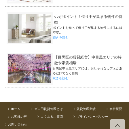
○○がポイント！借り手が集まる物件の特
徴
ポイントを知って借り手が集まる物件にするには
空室...
続きを読む
【目黒区の賃貸経営】中目黒エリアの特
徴や家賃相場
目黒区中目黒エリアには、おしゃれなカフェがあ
るだけでなく自然...
続きを読む
ホーム
ゼロ円賃貸管理とは
賃貸管理実績
会社概要
お客様の声
よくあるご質問
プライバシーポリシー
お問い合わせ