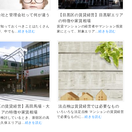
会社と管理会社って何が違う
【目黒区の賃貸経営】目黒駅エリア
の特徴や家賃相場
で知っておくべきことはたくさん
賃貸マンションの経営者やマンション投資
、中でも...
続きを読む
家にとって、対象エリア...
続きを読む
区の賃貸経営】高田馬場・大
法点検は賃貸経営では必要なもの
リアの特徴や家賃相場
いろいろな法定点検 マンションの賃貸経営
で必要なものに...
続きを読む
を検討しているとき、新宿区の高
久保エリアは...
続きを読む