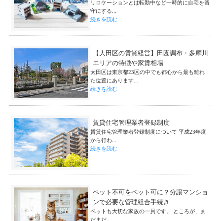
リロケーションとは転勤中など一時的に自宅を留
守にする...
続きを読む
【大田区の賃貸経営】田園調布・多摩川
エリアの特徴や家賃相場
太田区は東京都23区の中でも都心から最も離れ
た位置にあります...
続きを読む
賃貸住宅管理業者登録制度
賃貸住宅管理業者登録制度について 平成23年度
から行わ...
続きを読む
ペット不可をペット可に？分譲マンショ
ンで必要な管理組合手続き
ペットも大切な家族の一員です。 ところが、ま
だまだ...