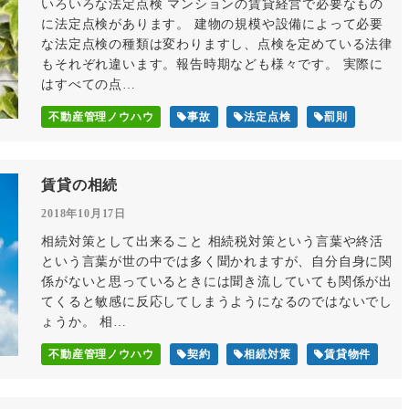
いろいろな法定点検 マンションの賃貸経営で必要なもの
に法定点検があります。 建物の規模や設備によって必要
な法定点検の種類は変わりますし、点検を定めている法律
もそれぞれ違います。報告時期なども様々です。 実際に
はすべての点…
不動産管理ノウハウ
事故
法定点検
罰則
賃貸の相続
2018年10月17日
相続対策として出来ること 相続税対策という言葉や終活
という言葉が世の中では多く聞かれますが、自分自身に関
係がないと思っているときには聞き流していても関係が出
てくると敏感に反応してしまうようになるのではないでし
ょうか。 相…
不動産管理ノウハウ
契約
相続対策
賃貸物件