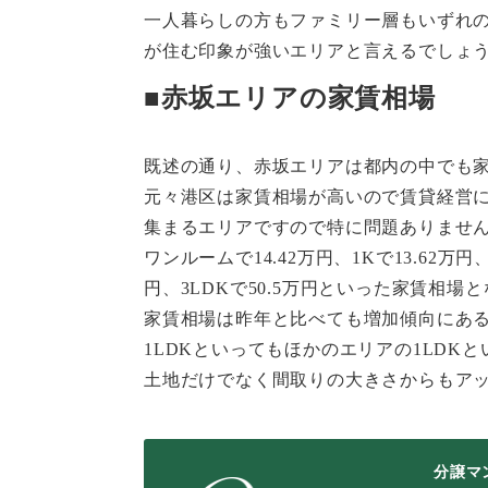
一人暮らしの方もファミリー層もいずれ
が住む印象が強いエリアと言えるでしょ
■赤坂エリアの家賃相場
既述の通り、赤坂エリアは都内の中でも
元々港区は家賃相場が高いので賃貸経営
集まるエリアですので特に問題ありませ
ワンルームで14.42万円、1Kで13.62万円、1
円、3LDKで50.5万円といった家賃相場
家賃相場は昨年と比べても増加傾向にあ
1LDKといってもほかのエリアの1LD
土地だけでなく間取りの大きさからもア
分譲マ