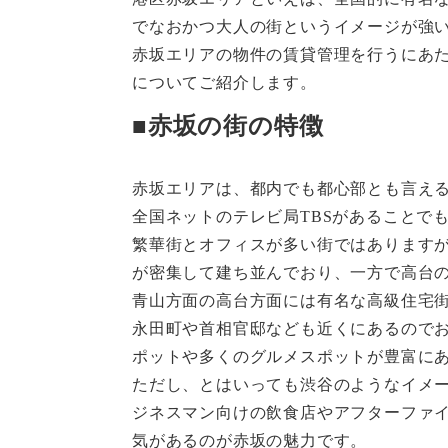
でなおかつ大人の街というイメージが強
赤坂エリアの物件の賃貸管理を行うにあ
についてご紹介します。
■赤坂の街の特徴
赤坂エリアは、都内でも都心部とも言え
全国ネットのテレビ局TBSがあることで
繁華街とオフィスが多い街ではあります
が密集して建ち並んでおり、一方で高台
青山方面の高台方面には有名な高級住宅
永田町や首相官邸なども近くにあるので
ポットや多くのグルメスポットが豊富に
ただし、とはいっても渋谷のようなイメ
ジネスマン向けの飲食店やアフターファ
気があるのが赤坂の魅力です。