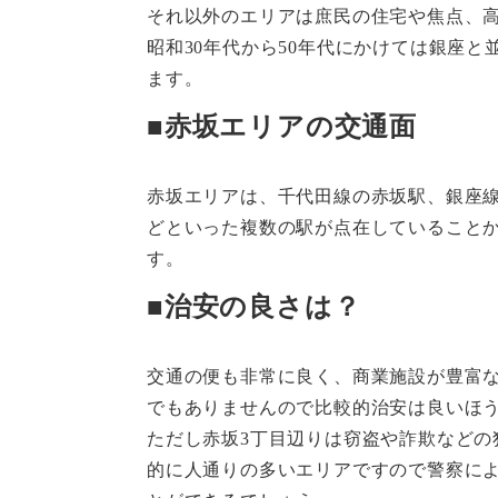
それ以外のエリアは庶民の住宅や焦点、
昭和30年代から50年代にかけては銀座
ます。
■赤坂エリアの交通面
赤坂エリアは、千代田線の赤坂駅、銀座
どといった複数の駅が点在していること
す。
■治安の良さは？
交通の便も非常に良く、商業施設が豊富
でもありませんので比較的治安は良いほ
ただし赤坂3丁目辺りは窃盗や詐欺などの
的に人通りの多いエリアですので警察に