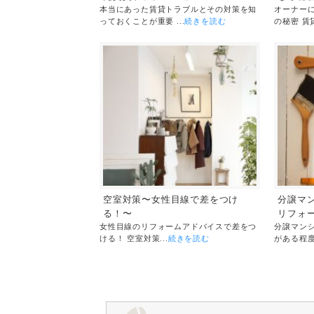
本当にあった賃貸トラブルとその対策を知
オーナー
っておくことが重要 ...
続きを読む
の秘密 賃貸
空室対策〜女性目線で差をつけ
分譲マ
る！〜
リフォ
女性目線のリフォームアドバイスで差をつ
分譲マン
ける！ 空室対策...
続きを読む
がある程度経