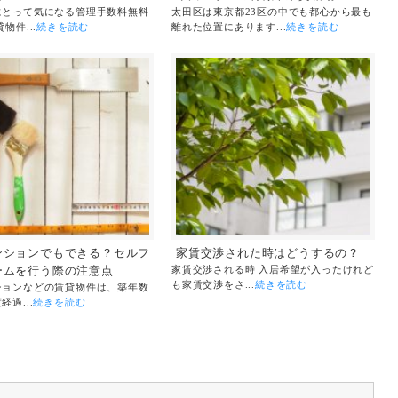
にとって気になる管理手数料無料
太田区は東京都23区の中でも都心から最も
物件...
続きを読む
離れた位置にあります...
続きを読む
ンションでもできる？セルフ
家賃交渉された時はどうするの？
ームを行う際の注意点
家賃交渉される時 入居希望が入ったけれど
も家賃交渉をさ...
続きを読む
ションなどの賃貸物件は、築年数
過...
続きを読む